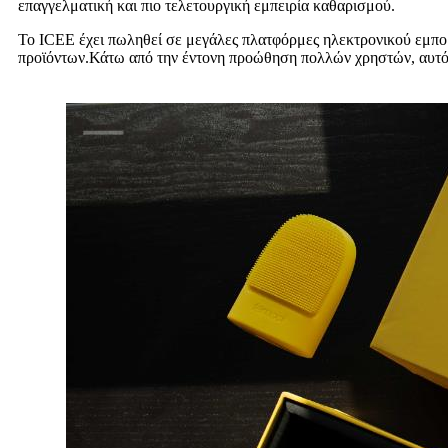
επαγγελματική και πιο τελετουργική εμπειρία καθαρισμού.
Το ICEE έχει πωληθεί σε μεγάλες πλατφόρμες ηλεκτρονικού εμπο
προϊόντων.Κάτω από την έντονη προώθηση πολλών χρηστών, αυτό το