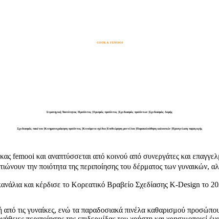
COOR & FEMOOI
Στρατηγική Ταυτότητας Προϊόντος |Ορισμός προϊόντος |Σχεδιασμός προϊόντων |Σχεδιασμός Δομής
Σχεδιασμός πακέτου |Κινηματογράφηση προϊόντος |Κινούμενα σχέδια |Επιθεώρηση μοντέλου |Παρακολούθηση καλουπιών |Προσγείωση παραγωγής
ας femooi και αναπτύσσεται από κοινού από συνεργάτες και επαγγελμ
τιώνουν την ποιότητα της περιποίησης του δέρματος των γυναικών, αλ
ανάλια και κέρδισε το Κορεατικό Βραβείο Σχεδίασης K-Design το 2021
ή από τις γυναίκες, ενώ τα παραδοσιακά πινέλα καθαρισμού προσώπου 
ήθειες περιποίησης της επιδερμίδας του χρήστη και χρησιμοποιεί έν