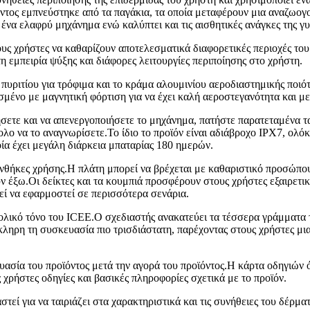
τος εμπνεύστηκε από τα παγάκια, τα οποία μεταφέρουν μια αναζωογο
 ένα ελαφρύ μηχάνημα ενώ καλύπτει και τις αισθητικές ανάγκες της γυ
τους χρήστες να καθαρίζουν αποτελεσματικά διαφορετικές περιοχές 
η εμπειρία ψύξης και διάφορες λειτουργίες περιποίησης στο χρήστη.
πυριτίου για τρόφιμα και το κράμα αλουμινίου αεροδιαστημικής ποιό
μένο με μαγνητική φόρτιση για να έχει καλή αεροστεγανότητα και με
οιήσετε και να απενεργοποιήσετε το μηχάνημα, πατήστε παρατεταμένα 
ύκολο να το αναγνωρίσετε.Το ίδιο το προϊόν είναι αδιάβροχο IPX7, ολ
α έχει μεγάλη διάρκεια μπαταρίας 180 ημερών.
υνθήκες χρήσης.Η πλάτη μπορεί να βρέχεται με καθαριστικό προσώπο
υν έξω.Οι δείκτες και τα κουμπιά προσφέρουν στους χρήστες εξαιρετ
ρεί να εφαρμοστεί σε περισσότερα σενάρια.
λικό τόνο του ICEE.Ο σχεδιαστής ανακατεύει τα τέσσερα γράμματα των
όκληρη τη συσκευασία πιο τρισδιάστατη, παρέχοντας στους χρήστες μ
ασία του προϊόντος μετά την αγορά του προϊόντος.Η κάρτα οδηγιών ό
ς χρήστες οδηγίες και βασικές πληροφορίες σχετικά με το προϊόν.
στεί για να ταιριάζει στα χαρακτηριστικά και τις συνήθειες του δέρμα