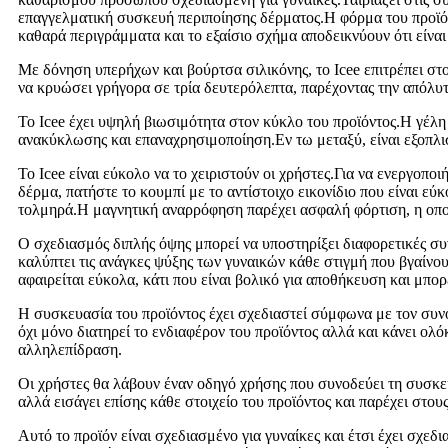
επαγγελματική συσκευή περιποίησης δέρματος.Η φόρμα του προϊόν
καθαρά περιγράμματα και το εξαίσιο σχήμα αποδεικνύουν ότι είναι
Με δόνηση υπερήχων και βούρτσα σιλικόνης, το Icee επιτρέπει σ
να κρυώσει γρήγορα σε τρία δευτερόλεπτα, παρέχοντας την απόλυτ
Το Icee έχει υψηλή βιωσιμότητα στον κύκλο του προϊόντος.Η γέλη 
ανακύκλωσης και επαναχρησιμοποίηση.Εν τω μεταξύ, είναι εξοπλισ
Το Icee είναι εύκολο να το χειριστούν οι χρήστες.Για να ενεργοπ
δέρμα, πατήστε το κουμπί με το αντίστοιχο εικονίδιο που είναι ε
τολμηρά.Η μαγνητική αναρρόφηση παρέχει ασφαλή φόρτιση, η οποί
Ο σχεδιασμός διπλής όψης μπορεί να υποστηρίξει διαφορετικές σ
καλύπτει τις ανάγκες ψύξης των γυναικών κάθε στιγμή που βγαίνο
αφαιρείται εύκολα, κάτι που είναι βολικό για αποθήκευση και μπο
Η συσκευασία του προϊόντος έχει σχεδιαστεί σύμφωνα με τον συνο
όχι μόνο διατηρεί το ενδιαφέρον του προϊόντος αλλά και κάνει ολ
αλληλεπίδραση.
Οι χρήστες θα λάβουν έναν οδηγό χρήσης που συνοδεύει τη συσκευ
αλλά εισάγει επίσης κάθε στοιχείο του προϊόντος και παρέχει στου
Αυτό το προϊόν είναι σχεδιασμένο για γυναίκες και έτσι έχει σχεδια