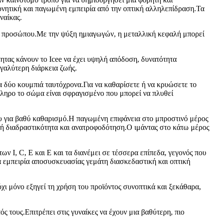
νητική και παγωμένη εμπειρία από την οπτική αλληλεπίδραση.Τα
ναίκας.
του προσώπου.Με την ψύξη ημιαγωγών, η μεταλλική κεφαλή μπορεί
τητας κάνουν το Icee να έχει υψηλή απόδοση, δυνατότητα
γαλύτερη διάρκεια ζωής.
τα δύο κουμπιά ταυτόχρονα.Για να καθαρίσετε ή να κρυώσετε το
όκληρο το σώμα είναι σφραγισμένο που μπορεί να πλυθεί
υ για βαθύ καθαρισμό.Η παγωμένη επιφάνεια στο μπροστινό μέρος
ική διαδραστικότητα και ανατροφοδότηση.Ο ιμάντας στο κάτω μέρος
 I, C, E και E και τα διανέμει σε τέσσερα επίπεδα, γεγονός που
ια εμπειρία αποσυσκευασίας γεμάτη διασκεδαστική και οπτική
χι μόνο εξηγεί τη χρήση του προϊόντος συνοπτικά και ξεκάθαρα,
τός τους.Επιτρέπει στις γυναίκες να έχουν μια βαθύτερη, πιο